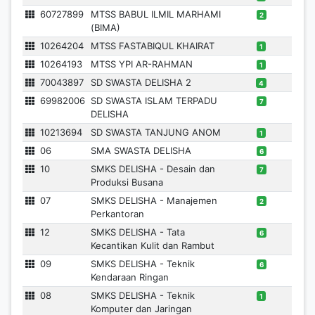
60727899
MTSS BABUL ILMIL MARHAMI
2
(BIMA)
10264204
MTSS FASTABIQUL KHAIRAT
1
10264193
MTSS YPI AR-RAHMAN
1
70043897
SD SWASTA DELISHA 2
4
69982006
SD SWASTA ISLAM TERPADU
7
DELISHA
10213694
SD SWASTA TANJUNG ANOM
1
06
SMA SWASTA DELISHA
6
10
SMKS DELISHA - Desain dan
7
Produksi Busana
07
SMKS DELISHA - Manajemen
2
Perkantoran
12
SMKS DELISHA - Tata
6
Kecantikan Kulit dan Rambut
09
SMKS DELISHA - Teknik
6
Kendaraan Ringan
08
SMKS DELISHA - Teknik
1
Komputer dan Jaringan