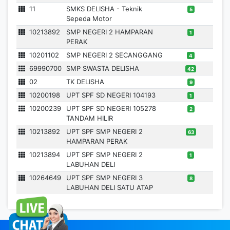
11
SMKS DELISHA - Teknik
5
Sepeda Motor
10213892
SMP NEGERI 2 HAMPARAN
1
PERAK
10201102
SMP NEGERI 2 SECANGGANG
4
69990700
SMP SWASTA DELISHA
42
02
TK DELISHA
9
10200198
UPT SPF SD NEGERI 104193
1
10200239
UPT SPF SD NEGERI 105278
2
TANDAM HILIR
10213892
UPT SPF SMP NEGERI 2
63
HAMPARAN PERAK
10213894
UPT SPF SMP NEGERI 2
1
LABUHAN DELI
10264649
UPT SPF SMP NEGERI 3
8
LABUHAN DELI SATU ATAP