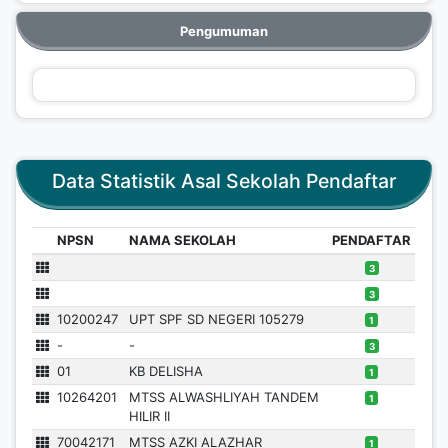
Pengumuman
Data Statistik Asal Sekolah Pendaftar
NPSN
NAMA SEKOLAH
PENDAFTAR
3
3
10200247
UPT SPF SD NEGERI 105279
1
-
-
3
01
KB DELISHA
1
10264201
MTSS ALWASHLIYAH TANDEM
1
HILIR II
70042171
MTSS AZKI ALAZHAR
1